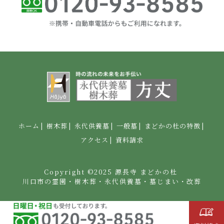
ホーム
樹木葬
永代供養墓
一般墓
まどかの杜の特徴
アクセス
資料請求
Copyright ©2025
源長寺
まどかの杜
川口市の霊園・樹木葬・永代供養墓・墓じまい・改葬